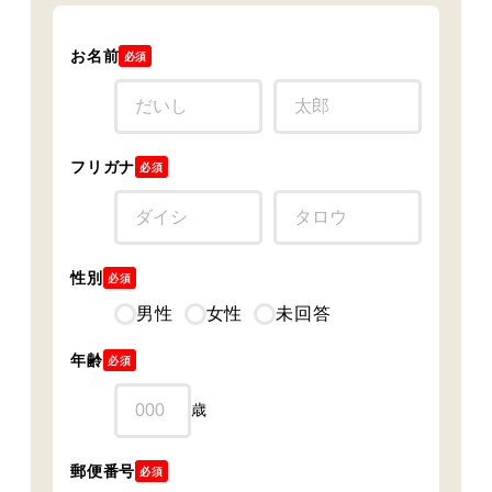
お名前
必須
フリガナ
必須
性別
必須
男性
女性
未回答
年齢
必須
歳
郵便番号
必須