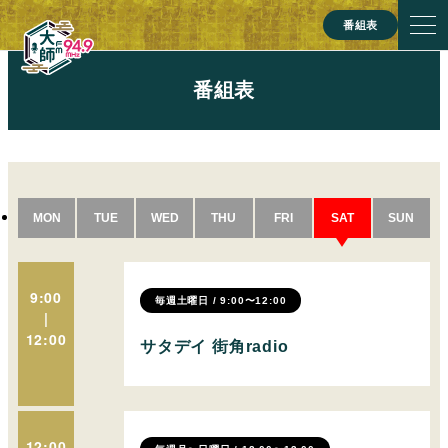
番組表
番組表
MON
TUE
WED
THU
FRI
SAT
SUN
9:00
毎週土曜日 / 9:00〜12:00
|
12:00
サタデイ 街角radio
12:00